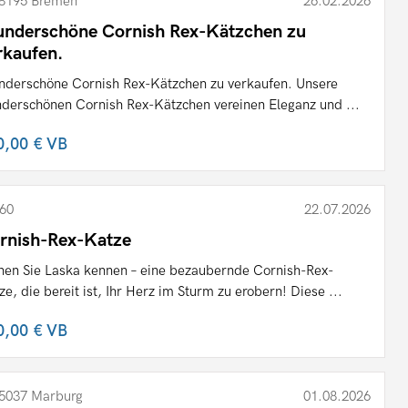
8195 Bremen
26.02.2026
nderschöne Cornish Rex-Kätzchen zu
rkaufen.
derschöne Cornish Rex-Kätzchen zu verkaufen. Unsere
derschönen Cornish Rex-Kätzchen vereinen Eleganz und ...
0,00 €
VB
60
22.07.2026
rnish-Rex-Katze
nen Sie Laska kennen – eine bezaubernde Cornish-Rex-
ze, die bereit ist, Ihr Herz im Sturm zu erobern! Diese ...
0,00 €
VB
5037 Marburg
01.08.2026