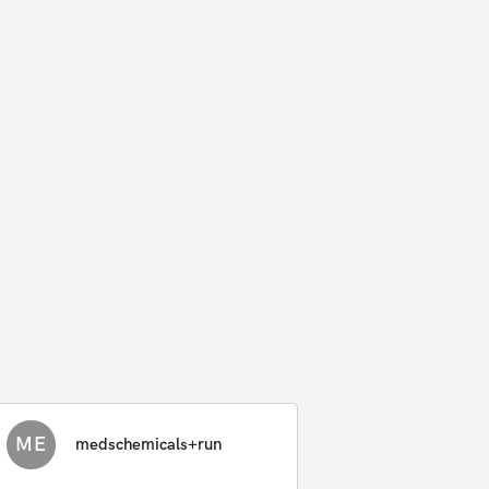
ME
medschemicals+run