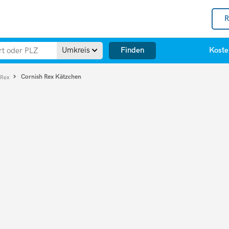
R
Finden
Umkreis
Koste
Cornish Rex Kätzchen
 Rex