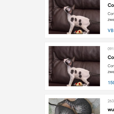
Co
Cor
zwe
VB
091
Co
Cor
zwe
15
263
wu