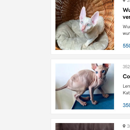
2
Wu
ve
Wun
wun
55
352
Co
Ler
Kat
35
3