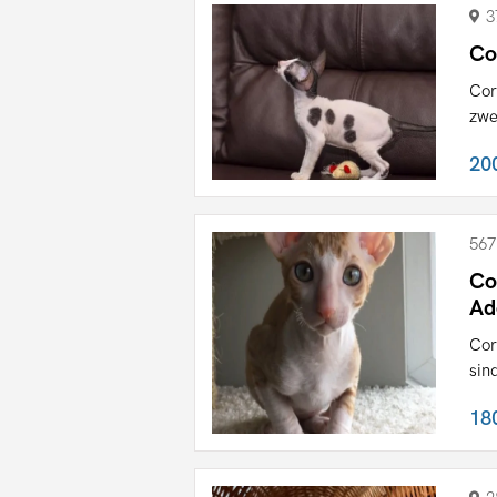
3
Co
Cor
zwe
20
567
Co
Ad
Cor
sin
18