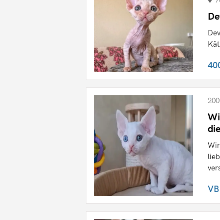
7
De
Dev
Kät
40
200
Wi
di
Wir
lie
vers
VB