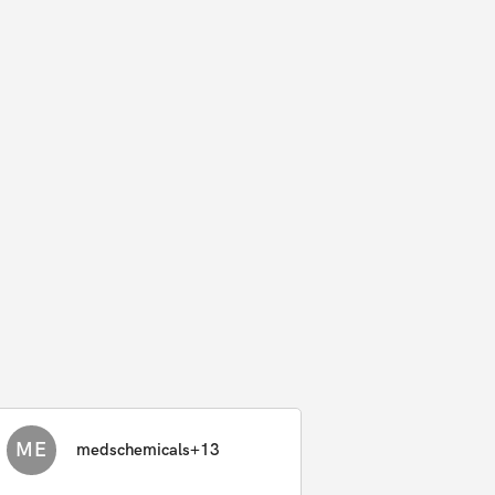
ME
medschemicals+13