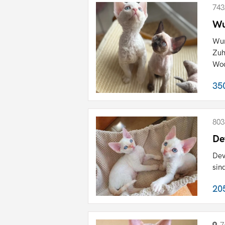
743
Wu
Wun
Zuh
Woc
35
803
De
Dev
sin
20