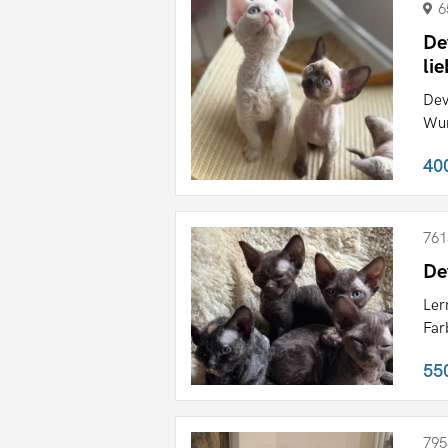
6
De
li
Dev
Wun
40
761
De
Ler
Far
55
795