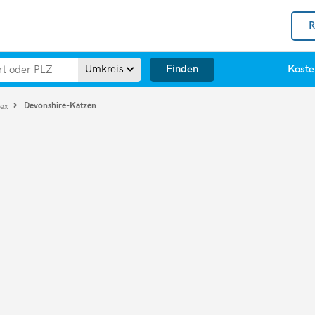
R
Finden
Umkreis
Koste
Devonshire-Katzen
Rex