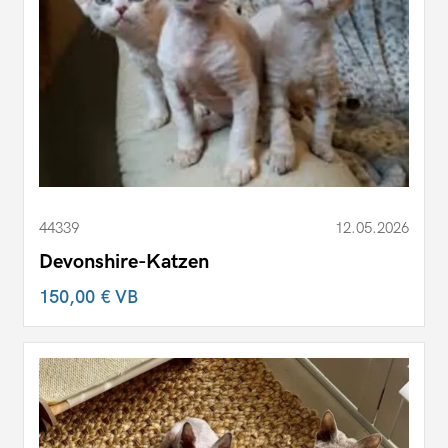
44339
12.05.2026
Devonshire-Katzen
150,00 €
VB