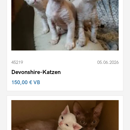
45219
05.06.2026
Devonshire-Katzen
150,00 €
VB