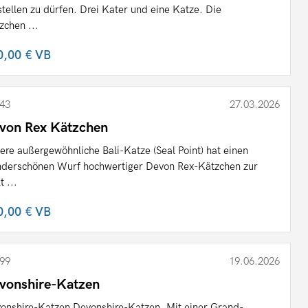
stellen zu dürfen. Drei Kater und eine Katze. Die
zchen ...
0,00 €
VB
43
27.03.2026
von Rex Kätzchen
ere außergewöhnliche Bali-Katze (Seal Point) hat einen
derschönen Wurf hochwertiger Devon Rex-Kätzchen zur
t ...
0,00 €
VB
99
19.06.2026
vonshire-Katzen
onshire-Katzen Devonshire-Katzen. Mit einer Grand-