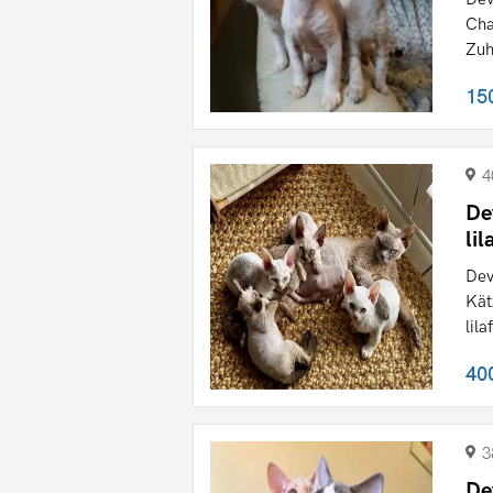
Cha
Zuh
15
4
De
li
Dev
Kät
lila
40
3
De