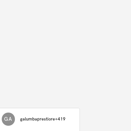
GA
galumbaprestiore+419