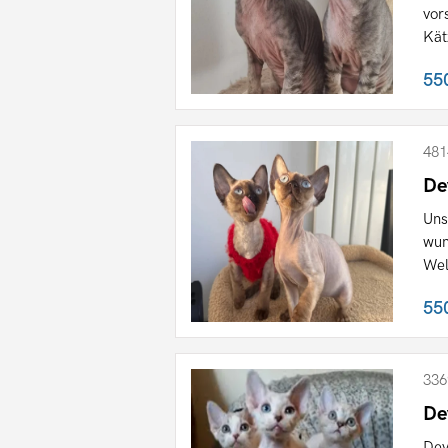
vor
Kät
55
481
De
Uns
wun
Wel
55
336
De
Dev