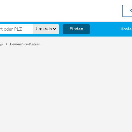
R
Finden
Umkreis
Koste
Devonshire-Katzen
Rex