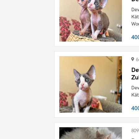
Dev
Kät
Woc
40
6
De
Zu
Dev
Kät
40
809