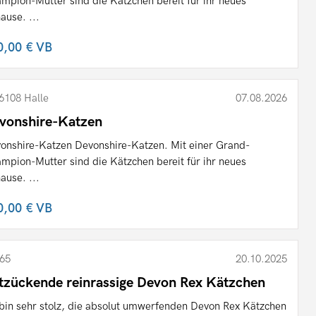
mpion-Mutter sind die Kätzchen bereit für ihr neues
ause. ...
0,00 €
VB
6108 Halle
07.08.2026
vonshire-Katzen
onshire-Katzen Devonshire-Katzen. Mit einer Grand-
mpion-Mutter sind die Kätzchen bereit für ihr neues
ause. ...
0,00 €
VB
65
20.10.2025
tzückende reinrassige Devon Rex Kätzchen
 bin sehr stolz, die absolut umwerfenden Devon Rex Kätzchen