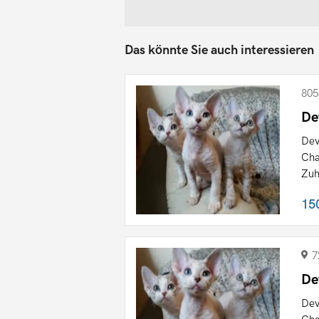
Das könnte Sie auch interessieren
805
De
Dev
Cha
Zuh
15
7
De
Dev