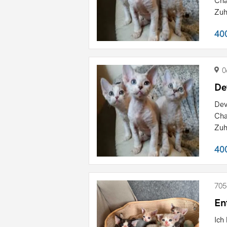
Cha
Zuh
40
0
De
Dev
Cha
Zuh
40
705
En
Ich