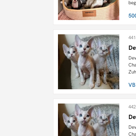
beg
50
441
De
Dev
Cha
Zuh
VB
442
De
Dev
Cha