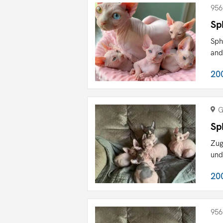
956
Sp
Sph
and
20
G
Sp
Zug
und
20
956