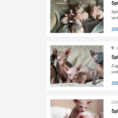
Sp
Sph
ver
20
G
Sp
Zug
und
20
030
Sp