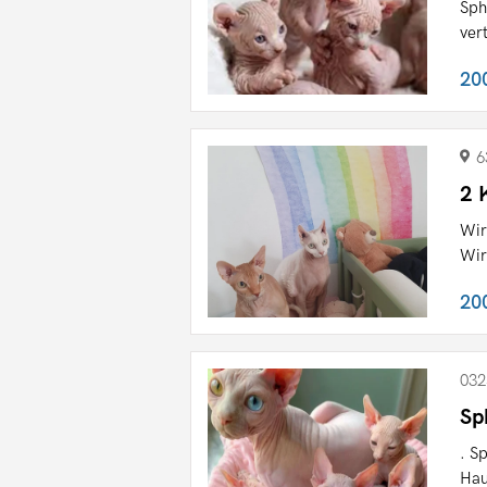
Sph
ver
20
6
2 
Wir
Wir
20
032
Sp
. S
Hau