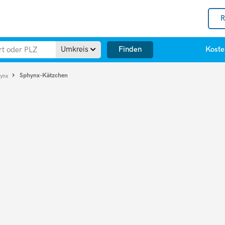
R
Finden
Umkreis
Koste
Sphynx-Kätzchen
hynx