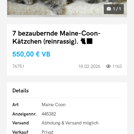
1 / 1
7 bezaubernde Maine-Coon-
Kätzchen (reinrassig). 🐈‍⬛
550,00 €
VB
76751
18.02.2026
1163
Details
Art
Maine Coon
Anzeigennr.
445382
Versand
Abholung & Versand möglich
Verkauf
Privat