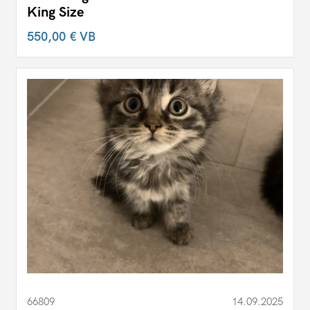
King Size
550,00 €
VB
66809
14.09.2025