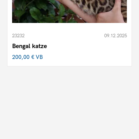
23232
09.12.2025
Bengal katze
200,00 €
VB