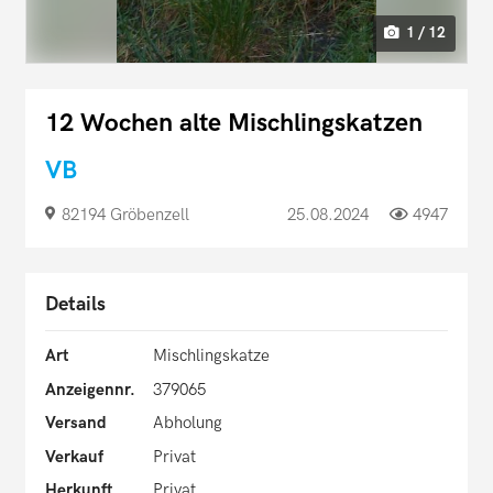
1 / 12
12 Wochen alte Mischlingskatzen
VB
82194 Gröbenzell
25.08.2024
4947
Details
Art
Mischlingskatze
Anzeigennr.
379065
Versand
Abholung
Verkauf
Privat
Herkunft
Privat