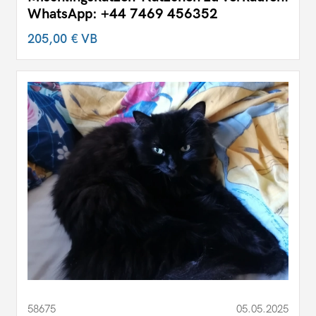
WhatsApp: +44 7469 456352
205,00 €
VB
58675
05.05.2025