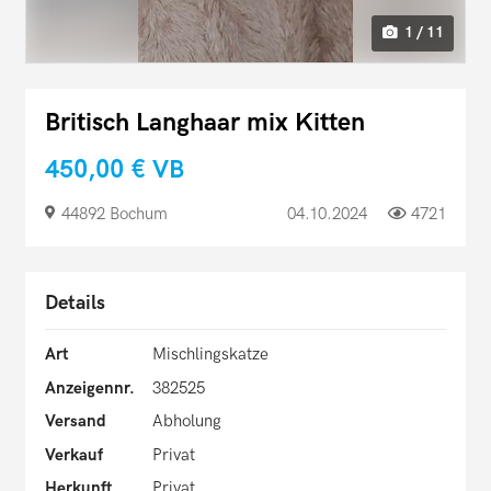
1 / 11
Britisch Langhaar mix Kitten
450,00 €
VB
44892 Bochum
04.10.2024
4721
Details
Art
Mischlingskatze
Anzeigennr.
382525
Versand
Abholung
Verkauf
Privat
Herkunft
Privat