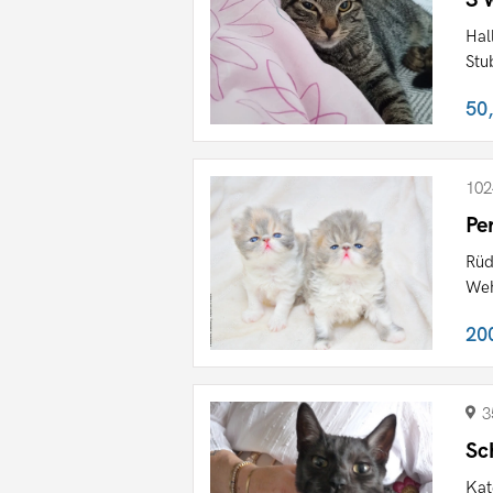
Hal
Stu
50
102
Pe
Rüd
Weh
20
3
Sc
Kat