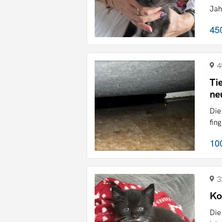
Jah
45
4
Ti
ne
Die
fin
10
3
Ko
Die