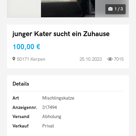
1 / 3
junger Kater sucht ein Zuhause
100,00 €
50171 Kerpen
25.10.2023
7015
Details
Art
Mischlingskatze
Anzeigennr.
317494
Versand
Abholung
Verkauf
Privat