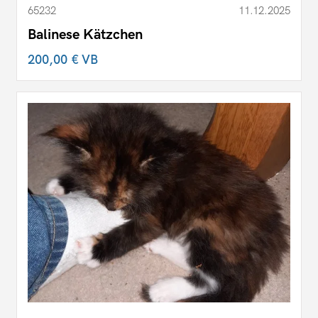
65232
11.12.2025
Balinese Kätzchen
200,00 €
VB