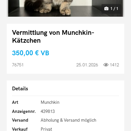
1 / 1
Vermittlung von Munchkin-
Kätzchen
350,00 €
VB
76751
25.01.2026
1412
Details
Art
Munchkin
Anzeigennr.
439813
Versand
Abholung & Versand möglich
Verkauf
Privat