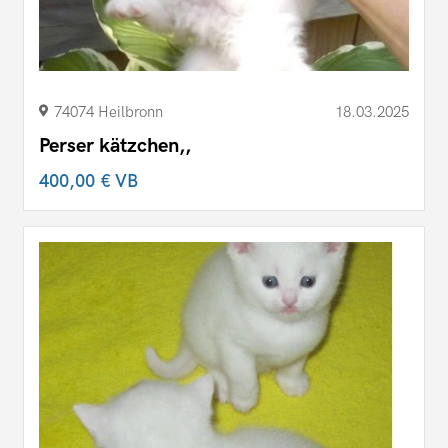
74074 Heilbronn
18.03.2025
Perser kätzchen,,
400,00 €
VB