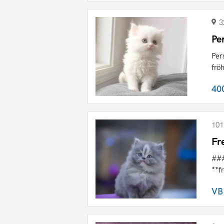
3
Pe
Per
frö
40
101
Fr
###
**f
VB