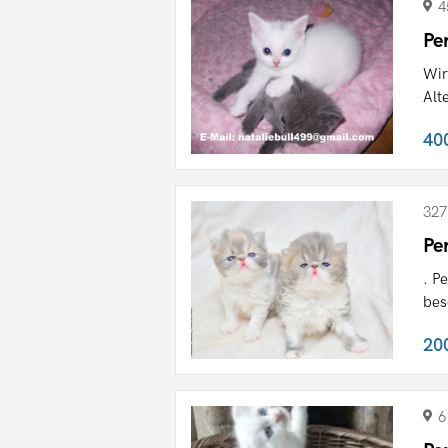
4
Pe
Wir
Alt
40
327
Pe
. P
bes
20
6