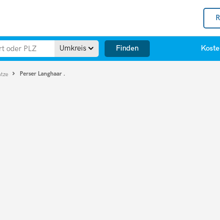
R
Finden
Umkreis
Koste
Perser Langhaar .
atze