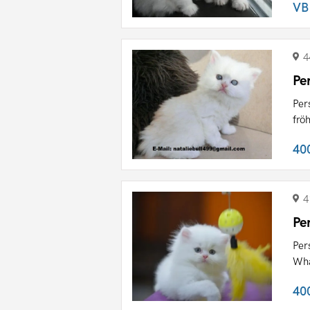
VB
4
Pe
Per
frö
40
4
Pe
Per
Wha
40