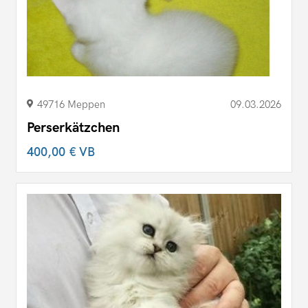
49716 Meppen
09.03.2026
Perserkätzchen
400,00 €
VB