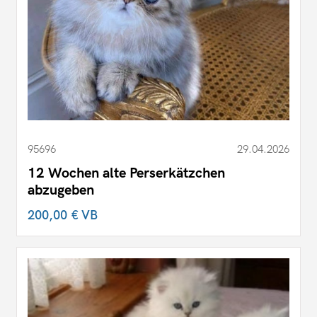
95696
29.04.2026
12 Wochen alte Perserkätzchen
abzugeben
200,00 €
VB