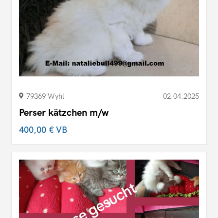
79369 Wyhl
02.04.2025
Perser kätzchen m/w
400,00 €
VB