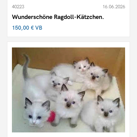
40223
16.06.2026
Wunderschöne Ragdoll-Kätzchen.
150,00 €
VB