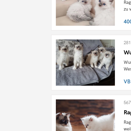
Rag
zu 
40
281
Wu
Wun
Wes
VB
567
Ra
Rag
wei