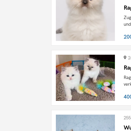
Ra
Zug
und
20
2
Ra
Rag
ver
40
255
Wu