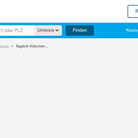
R
Finden
Umkreis
Koste
Ragdoll-Kätzchen ,.
 Katze