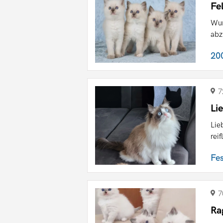
Fe
Wun
abz
20
7
Li
Lie
rei
Fe
7
Ra