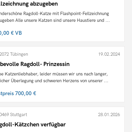
llzeichnung abzugeben
derschöne Ragdoll-Katze mit Flashpoint-Fellzeichnung
ugeben Alle unsere Katzen sind unsere Haustiere und ...
0,00 €
VB
2072 Tübingen
19.02.2024
ebevolle Ragdoll- Prinzessin
be Katzenliebhaber, leider müssen wir uns nach langer,
flicher Überlegung und schweren Herzens von unserer ...
stpreis
700,00 €
0469 Stuttgart
28.01.2026
gdoll-Kätzchen verfügbar