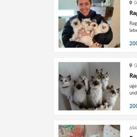
0
Ra
Rag
leb
20
G
Ra
uge
und
20
694