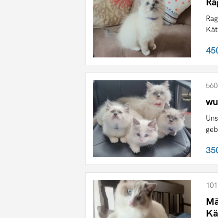
Ra
Rag
Kät
45
560
wu
Uns
geb
35
101
Mä
Kä