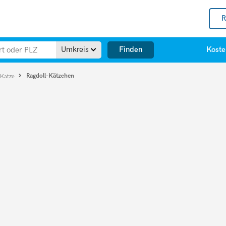
R
Finden
Umkreis
Koste
Ragdoll-Kätzchen
 Katze