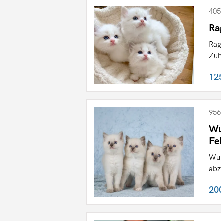
405
Ra
Rag
Zuh
12
956
Wu
Fe
Wun
abz
20