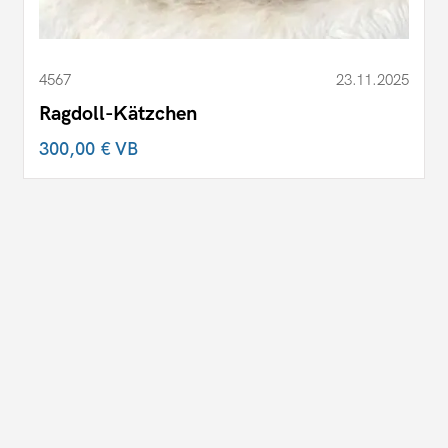
4567
23.11.2025
Ragdoll-Kätzchen
300,00 €
VB