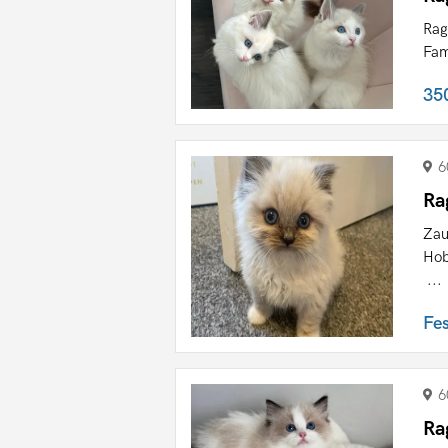
Rag
Fam
35
6
Ra
Zau
Hob
...
Fe
6
Ra