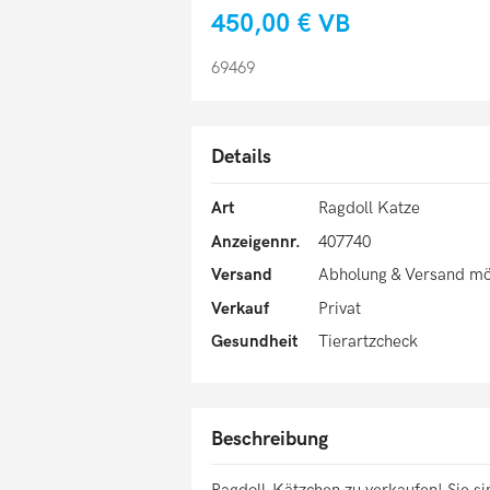
450,00 €
VB
69469
Details
Art
Ragdoll Katze
Anzeigennr.
407740
Versand
Abholung & Versand mö
Verkauf
Privat
Gesundheit
Tierartzcheck
Beschreibung
Ragdoll-Kätzchen zu verkaufen! Sie si