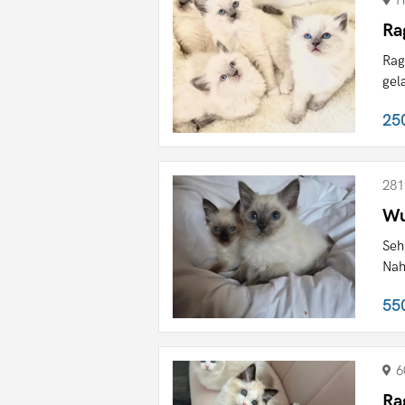
H
Ra
Rag
gel
25
281
Wu
Seh
Nah
55
6
Ra