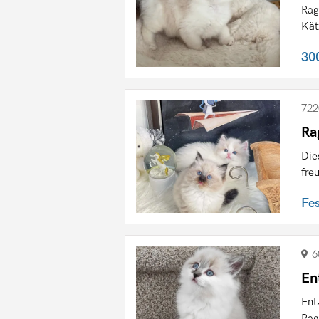
Rag
Kät
30
722
Ra
Die
fre
Fe
6
En
Ent
Rag