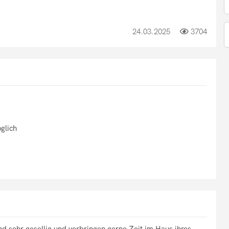
24.03.2025
3704
glich
nd sehr gesellig und verbringen gerne Zeit im Haus ihres