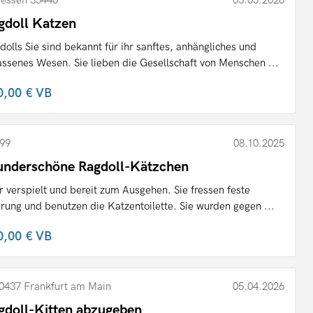
essen 35440
05.05.2026
gdoll Katzen
dolls Sie sind bekannt für ihr sanftes, anhängliches und
assenes Wesen. Sie lieben die Gesellschaft von Menschen ...
0,00 €
VB
99
08.10.2025
nderschöne Ragdoll-Kätzchen
r verspielt und bereit zum Ausgehen. Sie fressen feste
rung und benutzen die Katzentoilette. Sie wurden gegen ...
0,00 €
VB
0437 Frankfurt am Main
05.04.2026
gdoll-Kitten abzugeben