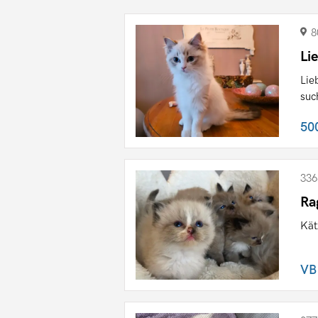
8
Li
Lie
suc
50
336
Ra
Kät
VB