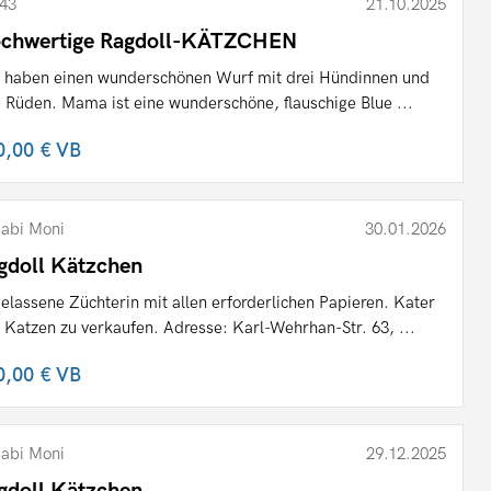
43
21.10.2025
chwertige Ragdoll-KÄTZCHEN
 haben einen wunderschönen Wurf mit drei Hündinnen und
i Rüden. Mama ist eine wunderschöne, flauschige Blue ...
0,00 €
VB
abi Moni
30.01.2026
gdoll Kätzchen
elassene Züchterin mit allen erforderlichen Papieren. Kater
 Katzen zu verkaufen. Adresse: Karl-Wehrhan-Str. 63, ...
0,00 €
VB
abi Moni
29.12.2025
gdoll Kätzchen