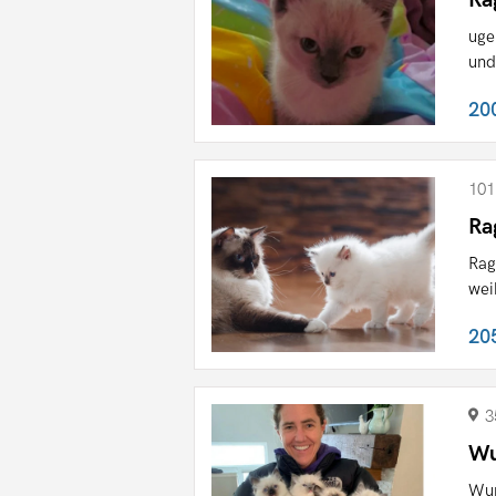
uge
und
20
101
Ra
Rag
wei
20
3
Wu
Wun