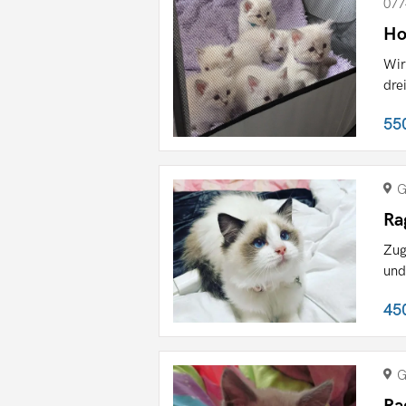
077
Ho
Wir
dre
55
G
Ra
Zug
und
45
G
Ra