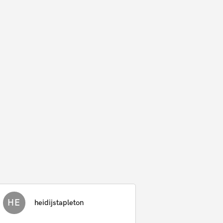
HE
heidijstapleton