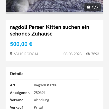
1 / 7
ragdoll Perser Kitten suchen ein
schönes Zuhause
500,00 €
63110 RODGAU
08.08.2023
7593
Details
Art
Ragdoll Katze
Anzeigennr.
280691
Versand
Abholung
Verkauf
Privat