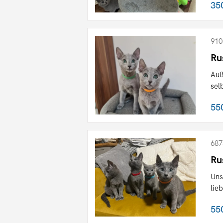
35
910
Ru
Auß
sel
55
687
Ru
Uns
lie
55