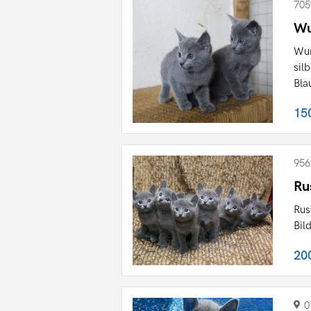
705
Wu
Wun
sil
Blau
15
956
Ru
Rus
Bil
20
0