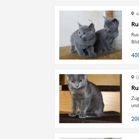
4
Ru
Rus
Bil
40
G
Ru
Zug
und
20