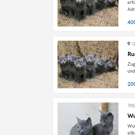
erf
Adr
40
G
Ru
Zug
und
20
705
Wu
Wun
sil