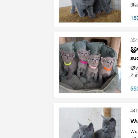
Blau
15
354
😺
su
😺V
Zuh
55
441
Wu
Wun