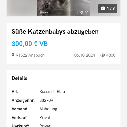
1 / 9
Süße Katzenbabys abzugeben
300,00 €
VB
91522 Ansbach
06.10.2024
4800
Details
Art
Russisch Blau
Anzeigennr.
382709
Versand
Abholung
Verkauf
Privat
Herkunft
Privat