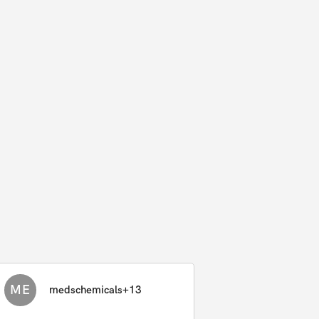
ME
medschemicals+13