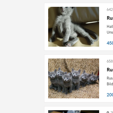
642
Ru
Hal
Uns
45
658
Ru
Rus
Bil
20