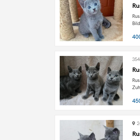
Ru
Rus
Bil
40
354
Ru
Rus
Zuh
45
2
Ru