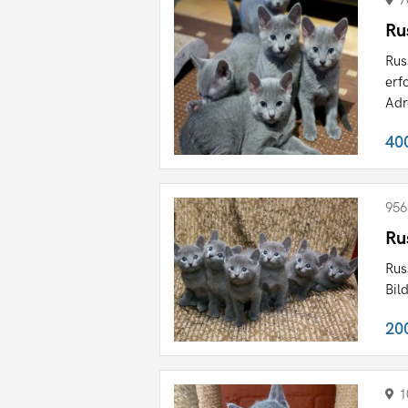
7
Ru
Rus
erf
Adr
40
956
Ru
Rus
Bil
20
1