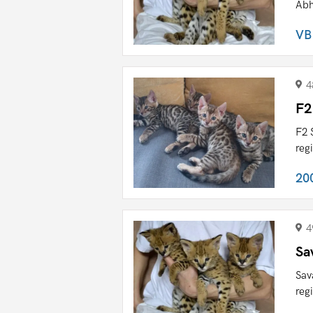
Abh
VB
4
F2
F2 
reg
20
4
Sa
Sav
reg