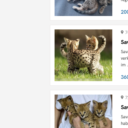
20
7
Sa
Sav
ver
im .
36
7
Sa
Sav
hab