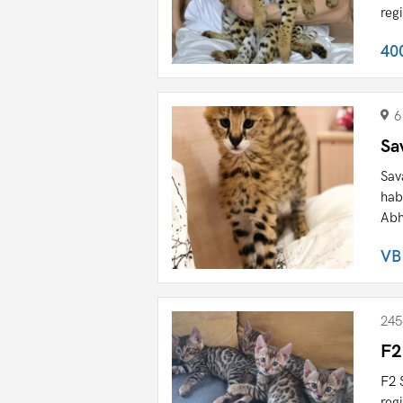
reg
40
6
Sa
Sav
hab
Abh
VB
245
F2
F2 
reg