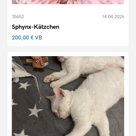
35652
14.04.2026
Sphynx-Kätzchen
200,00 €
VB