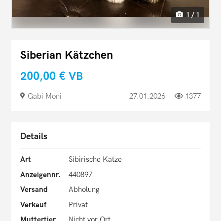
1 / 1
Siberian Kätzchen
200,00 €
VB
Gabi Moni
27.01.2026
1377
Details
Art
Sibirische Katze
Anzeigennr.
440897
Versand
Abholung
Verkauf
Privat
Muttertier
Nicht vor Ort