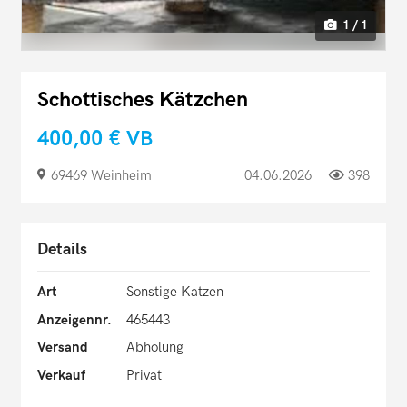
1 / 1
Schottisches Kätzchen
400,00 €
VB
69469 Weinheim
04.06.2026
398
Details
Art
Sonstige Katzen
Anzeigennr.
465443
Versand
Abholung
Verkauf
Privat