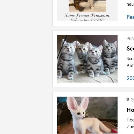
neu
Fe
956
Sc
Sco
Kät
20
3
Ho
Hoc
Zuc