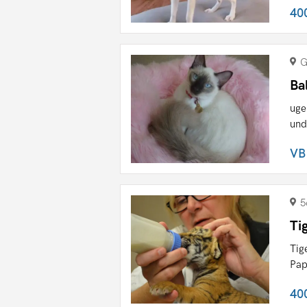
40
G
Ba
uge
und
VB
5
Ti
Tig
Pap
40