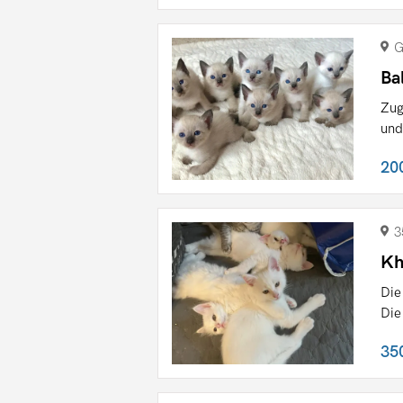
G
Ba
Zug
und
20
3
Kh
Die
Die
35