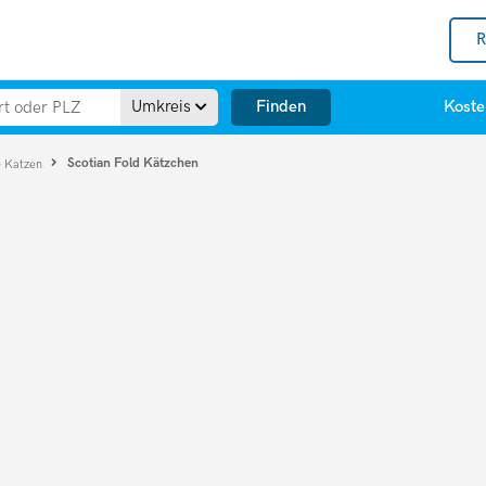
R
Finden
Umkreis
Koste
Scotian Fold Kätzchen
e Katzen