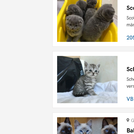
Sc
Sco
män
20
Sc
Sch
ver
VB
G
Ba