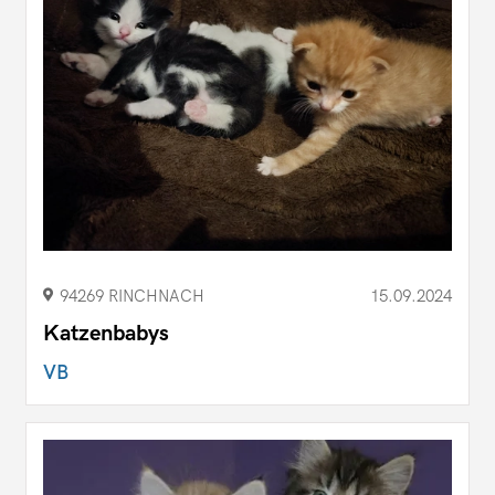
94269 RINCHNACH
15.09.2024
Katzenbabys
VB