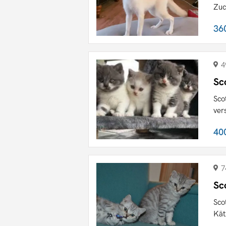
Zuc
36
4
Sc
Sco
ver
40
7
Sc
Sco
Kät