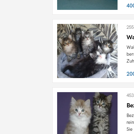
40
255
Wa
Wal
ber
Zuh
20
453
Be
Bez
rei
Sie 