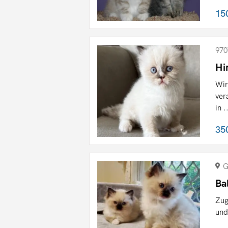
15
970
Hi
Wir
ver
in .
35
G
Ba
Zug
und