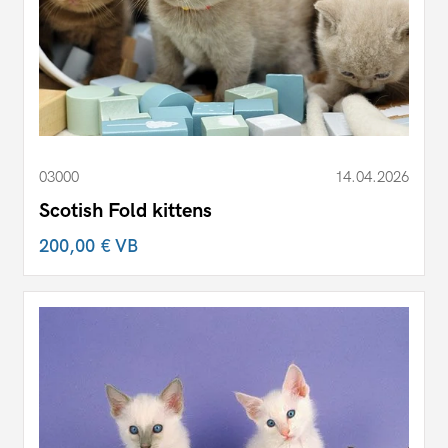
03000
14.04.2026
Scotish Fold kittens
200,00 €
VB