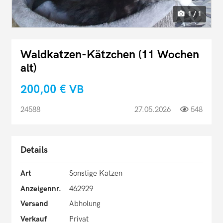
1 / 1
Waldkatzen-Kätzchen (11 Wochen
alt)
200,00 €
VB
24588
27.05.2026
548
Details
Art
Sonstige Katzen
Anzeigennr.
462929
Versand
Abholung
Verkauf
Privat