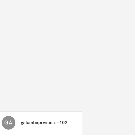
GA
galumbaprestiore+102