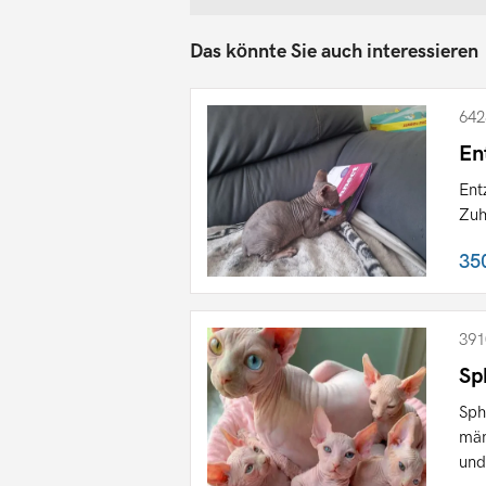
Das könnte Sie auch interessieren
642
En
Ent
Zuh
35
391
Sp
Sph
män
und