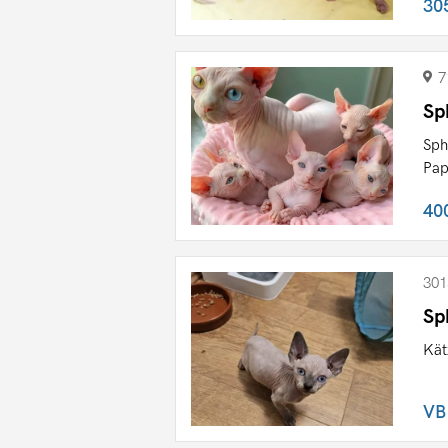
30
7
Sp
Sph
Pap
40
301
Sp
Kät
VB