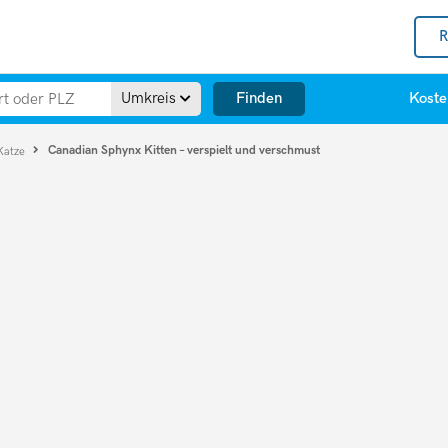
R
Finden
Umkreis
Koste
Canadian Sphynx Kitten – verspielt und verschmust
Katze