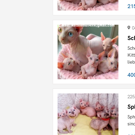
21
0
Sc
Sch
Kit
lieb
40
225
Sp
Sph
sin