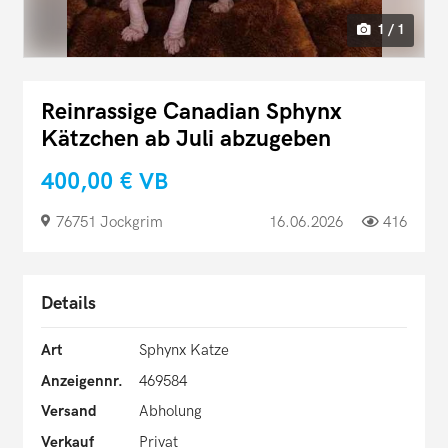
1 / 1
Reinrassige Canadian Sphynx
Kätzchen ab Juli abzugeben
400,00 €
VB
76751 Jockgrim
16.06.2026
416
Details
Art
Sphynx Katze
Anzeigennr.
469584
Versand
Abholung
Verkauf
Privat