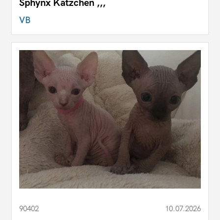
Sphynx Kätzchen ,,,
VB
90402
10.07.2026