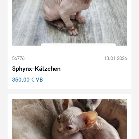
56776
13.01.2026
Sphynx-Kätzchen
350,00 €
VB