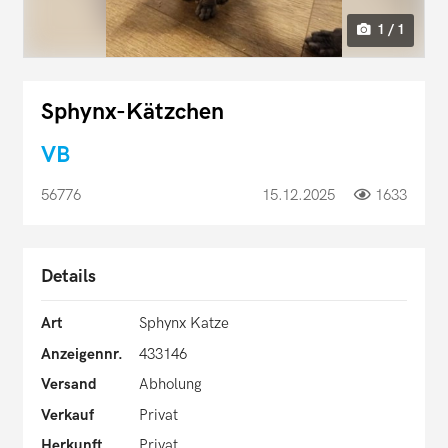
1 / 1
Sphynx-Kätzchen
VB
56776
15.12.2025
1633
Details
Art
Sphynx Katze
Anzeigennr.
433146
Versand
Abholung
Verkauf
Privat
Herkunft
Privat