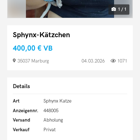
1 / 1
Sphynx-Kätzchen
400,00 €
VB
35037 Marburg
04.03.2026
1071
Details
Art
Sphynx Katze
Anzeigennr.
448005
Versand
Abholung
Verkauf
Privat