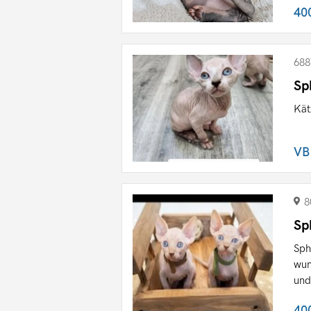
40
688
Sp
Kät
VB
8
Sp
Sph
wun
und
40