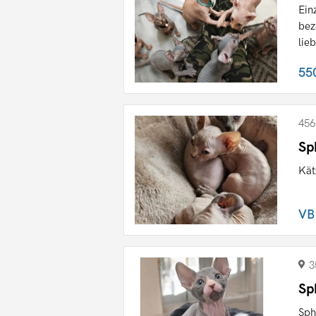
Ein
bez
lieb
55
456
Sp
Kät
VB
3
Sp
Sph