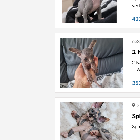
ver
40
633
2 
2 K
.. 
35
2
Sp
Sph