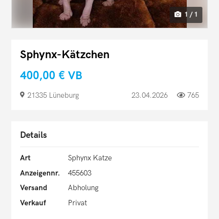
1 / 1
Sphynx-Kätzchen
400,00 €
VB
21335 Lüneburg
23.04.2026
765
Details
Art
Sphynx Katze
Anzeigennr.
455603
Versand
Abholung
Verkauf
Privat