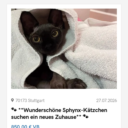
70173 Stuttgart
27.07.2026
🐾 **Wunderschöne Sphynx-Kätzchen
suchen ein neues Zuhause** 🐾
850,00 €
VB