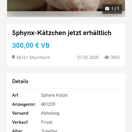
1 / 1
Sphynx-Kätzchen jetzt erhältlich
300,00 €
VB
68161 Mannheim
07.02.2025
3853
Details
Art
Sphynx Katze
Anzeigennr.
401239
Versand
Abholung
Verkauf
Privat
Alter
Jungtier