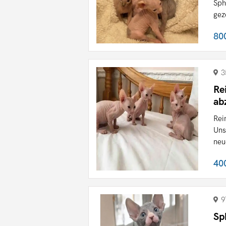
Sph
gez
80
3
Re
ab
Rei
Uns
neu
40
9
Sp