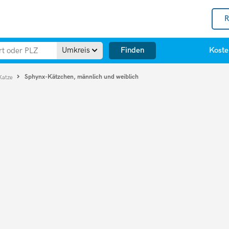
R
Finden
Umkreis
Koste
Sphynx-Kätzchen, männlich und weiblich
Katze