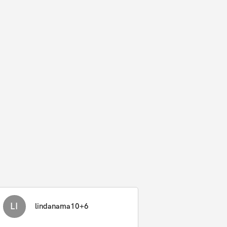
LI
lindanama10+6