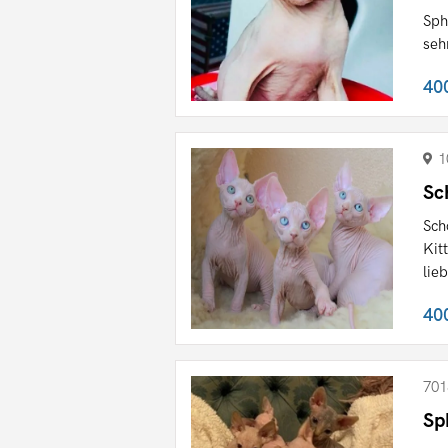
Sph
seh
40
1
Sc
Sch
Kit
lieb
40
701
Sp