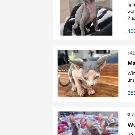
Sph
wun
Zuc
40
642
Mä
Wir
uns
35
6
Wu