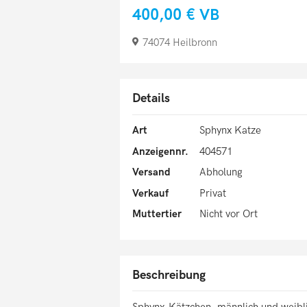
400,00 €
VB
74074 Heilbronn
Details
Art
Sphynx Katze
Anzeigennr.
404571
Versand
Abholung
Verkauf
Privat
Muttertier
Nicht vor Ort
Beschreibung
Sphynx-Kätzchen, männlich und weibl