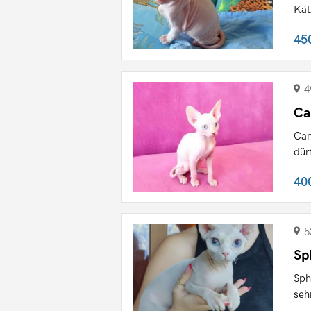
Kät
45
4
Ca
Can
dür
40
5
Sp
Sph
seh