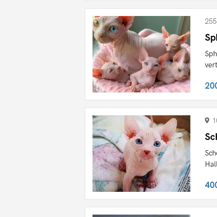
255
Sp
Sph
ver
20
1
Sc
Sch
Hal
40