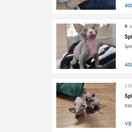
40
4
Sp
Sph
40
210
Sp
Kät
VB