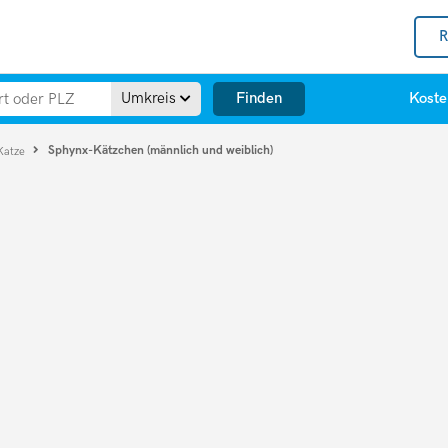
R
Finden
Umkreis
Koste
Sphynx-Kätzchen (männlich und weiblich)
Katze