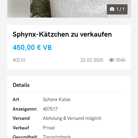
1 / 1
Sphynx-Kätzchen zu verkaufen
450,00 €
VB
40210
22.03.2025
3546
Details
Art
Sphynx Katze
Anzeigennr.
407517
Versand
Abholung & Versand möglich
Verkauf
Privat
Gesundheit
Tierartzcheck