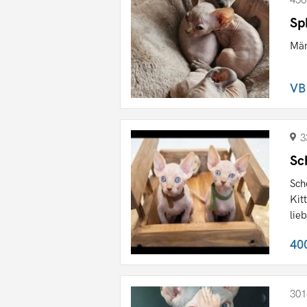
456
Sp
Män
VB
3
Sc
Sch
Kit
lieb
40
301