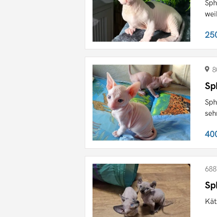
Sph
wei
25
8
Sp
Sph
seh
40
688
Sp
Kät