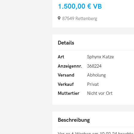
1.500,00 €
VB
87549 Rettenberg
Details
Art
Sphynx Katze
Anzeigennr.
368224
Versand
Abholung
Verkauf
Privat
Muttertier
Nicht vor Ort
Beschreibung
Vor ca 6 Wochen am 10.02.24 brachte 