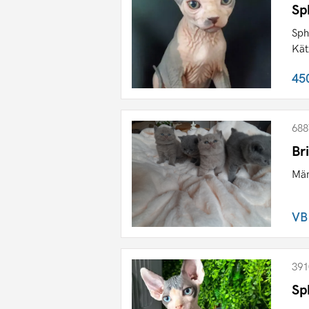
Sp
Sph
Kät
45
688
Br
Män
VB
391
Sp