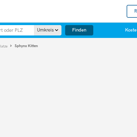
R
Finden
Umkreis
Koste
Sphynx Kitten
Katze