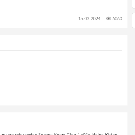
15.03.2024
6060
unsere reinrassige Sphynx Katze Cleo 4 süße kleine Kitten